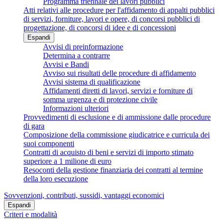
Programma triennale dei lavori pubblici
Atti relativi alle procedure per l'affidamento di appalti pubblici
di servizi, forniture, lavori e opere, di concorsi pubblici di
progettazione, di concorsi di idee e di concessioni
Espandi
Avvisi di preinformazione
Determina a contrarre
Avvisi e Bandi
Avviso sui risultati delle procedure di affidamento
Avvisi sistema di qualificazione
Affidamenti diretti di lavori, servizi e forniture di
somma urgenza e di protezione civile
Informazioni ulteriori
Provvedimenti di esclusione e di ammissione dalle procedure
di gara
Composizione della commissione giudicatrice e curricula dei
suoi componenti
Contratti di acquisto di beni e servizi di importo stimato
superiore a 1 milione di euro
Resoconti della gestione finanziaria dei contratti al termine
della loro esecuzione
Sovvenzioni, contributi, sussidi, vantaggi economici
Espandi
Criteri e modalità