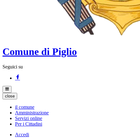
Comune di Piglio
Seguici su
close
il comune
Amministrazione
Servizi online
Per i Cittadini
Accedi