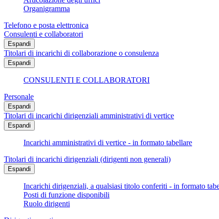
Organigramma
Telefono e posta elettronica
Consulenti e collaboratori
Espandi
Titolari di incarichi di collaborazione o consulenza
Espandi
CONSULENTI E COLLABORATORI
Personale
Espandi
Titolari di incarichi dirigenziali amministrativi di vertice
Espandi
Incarichi amministrativi di vertice - in formato tabellare
Titolari di incarichi dirigenziali (dirigenti non generali)
Espandi
Incarichi dirigenziali, a qualsiasi titolo conferiti - in formato tab
Posti di funzione disponibili
Ruolo dirigenti