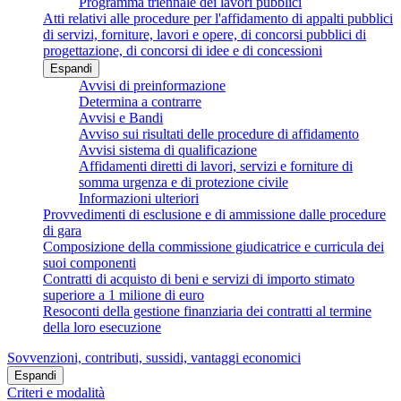
Programma triennale dei lavori pubblici
Atti relativi alle procedure per l'affidamento di appalti pubblici
di servizi, forniture, lavori e opere, di concorsi pubblici di
progettazione, di concorsi di idee e di concessioni
Espandi
Avvisi di preinformazione
Determina a contrarre
Avvisi e Bandi
Avviso sui risultati delle procedure di affidamento
Avvisi sistema di qualificazione
Affidamenti diretti di lavori, servizi e forniture di
somma urgenza e di protezione civile
Informazioni ulteriori
Provvedimenti di esclusione e di ammissione dalle procedure
di gara
Composizione della commissione giudicatrice e curricula dei
suoi componenti
Contratti di acquisto di beni e servizi di importo stimato
superiore a 1 milione di euro
Resoconti della gestione finanziaria dei contratti al termine
della loro esecuzione
Sovvenzioni, contributi, sussidi, vantaggi economici
Espandi
Criteri e modalità