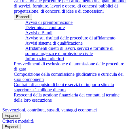
Atti relativi alle procedure per l'affidamento di appalti pubblici
di servizi, forniture, lavori e opere, di concorsi pubblici di
progettazione, di concorsi di idee e di concessioni
Espandi
Avvisi di preinformazione
Determina a contrarre
Avvisi e Bandi
Avviso sui risultati delle procedure di affidamento
Avvisi sistema di qualificazione
Affidamenti diretti di lavori, servizi e forniture di
somma urgenza e di protezione civile
Informazioni ulteriori
Provvedimenti di esclusione e di ammissione dalle procedure
di gara
Composizione della commissione giudicatrice e curricula dei
suoi componenti
Contratti di acquisto di beni e servizi di importo stimato
superiore a 1 milione di euro
Resoconti della gestione finanziaria dei contratti al termine
della loro esecuzione
Sovvenzioni, contributi, sussidi, vantaggi economici
Espandi
Criteri e modalità
Espandi