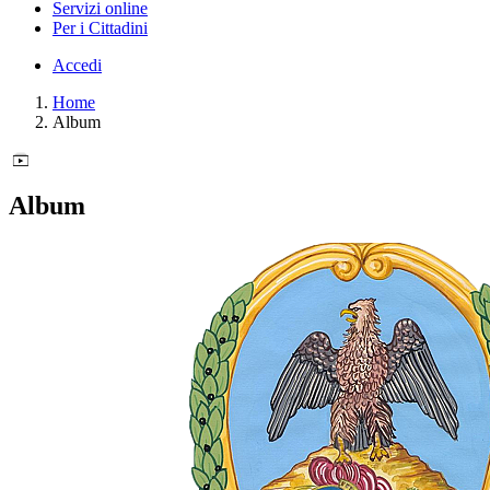
Servizi online
Per i Cittadini
Accedi
Home
Album
Album