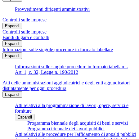
Provvedimenti dirigenti amministrativi
Controlli sulle imprese
Espandi
Controlli sulle imprese
Bandi di gara e contratti
Espandi
Informazioni sulle singole procedure in formato tabellare
Espandi
Informazioni sulle singole procedure in formato tabellare -
Art. 1, c. 32, Legge n. 190/2012
Atti delle amministrazioni aggiudicatrici e degli enti aggiudicatori
distintamente per ogni procedura
Espandi
Atti relativi alla programmazione di lavori, opere, servizi e
forniture
Espandi
Programma biennale degli acquisiti di beni e servizi
Programma triennale dei lavori pubblici
Atti relativi alle procedure per l'affidamento di appalti pubblici