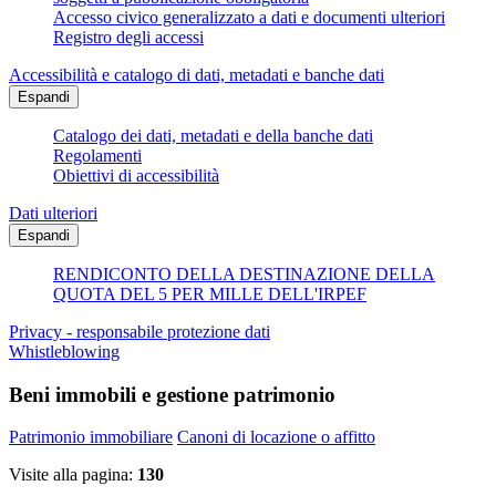
Accesso civico generalizzato a dati e documenti ulteriori
Registro degli accessi
Accessibilità e catalogo di dati, metadati e banche dati
Espandi
Catalogo dei dati, metadati e della banche dati
Regolamenti
Obiettivi di accessibilità
Dati ulteriori
Espandi
RENDICONTO DELLA DESTINAZIONE DELLA
QUOTA DEL 5 PER MILLE DELL'IRPEF
Privacy - responsabile protezione dati
Whistleblowing
Beni immobili e gestione patrimonio
Patrimonio immobiliare
Canoni di locazione o affitto
Visite alla pagina:
130