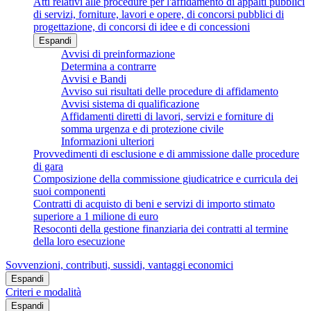
Atti relativi alle procedure per l'affidamento di appalti pubblici
di servizi, forniture, lavori e opere, di concorsi pubblici di
progettazione, di concorsi di idee e di concessioni
Espandi
Avvisi di preinformazione
Determina a contrarre
Avvisi e Bandi
Avviso sui risultati delle procedure di affidamento
Avvisi sistema di qualificazione
Affidamenti diretti di lavori, servizi e forniture di
somma urgenza e di protezione civile
Informazioni ulteriori
Provvedimenti di esclusione e di ammissione dalle procedure
di gara
Composizione della commissione giudicatrice e curricula dei
suoi componenti
Contratti di acquisto di beni e servizi di importo stimato
superiore a 1 milione di euro
Resoconti della gestione finanziaria dei contratti al termine
della loro esecuzione
Sovvenzioni, contributi, sussidi, vantaggi economici
Espandi
Criteri e modalità
Espandi