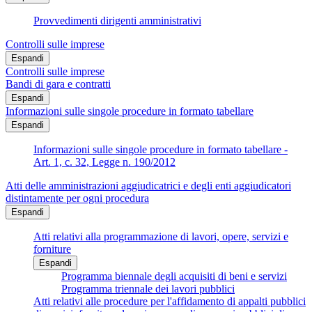
Provvedimenti dirigenti amministrativi
Controlli sulle imprese
Espandi
Controlli sulle imprese
Bandi di gara e contratti
Espandi
Informazioni sulle singole procedure in formato tabellare
Espandi
Informazioni sulle singole procedure in formato tabellare -
Art. 1, c. 32, Legge n. 190/2012
Atti delle amministrazioni aggiudicatrici e degli enti aggiudicatori
distintamente per ogni procedura
Espandi
Atti relativi alla programmazione di lavori, opere, servizi e
forniture
Espandi
Programma biennale degli acquisiti di beni e servizi
Programma triennale dei lavori pubblici
Atti relativi alle procedure per l'affidamento di appalti pubblici