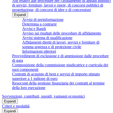
Atti relativi alle procedure per l'affidamento di appalti pubblici
di servizi, forniture, lavori e opere, di concorsi pubblici di
progettazione, di concorsi di idee e di concessioni
Espandi
Avvisi di preinformazione
Determina a contrarre
Avvisi e Bandi
Avviso sui risultati delle procedure di affidamento
Avvisi sistema di qualificazione
Affidamenti diretti di lavori, servizi e forniture di
somma urgenza e di protezione civile
Informazioni ulteriori
Provvedimenti di esclusione e di ammissione dalle procedure
di gara
Composizione della commissione giudicatrice e curricula dei
suoi componenti
Contratti di acquisto di beni e servizi di importo stimato
superiore a 1 milione di euro
Resoconti della gestione finanziaria dei contratti al termine
della loro esecuzione
Sovvenzioni, contributi, sussidi, vantaggi economici
Espandi
Criteri e modalità
Espandi