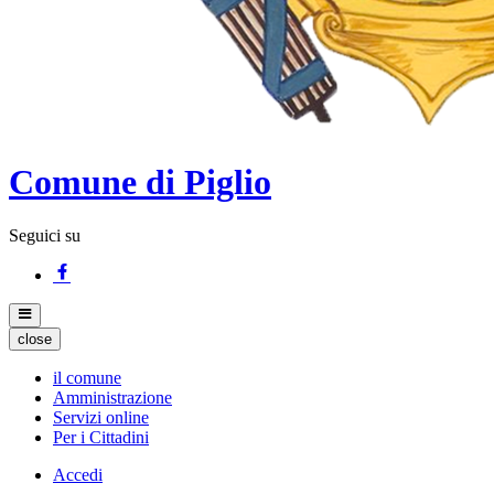
Comune di Piglio
Seguici su
close
il comune
Amministrazione
Servizi online
Per i Cittadini
Accedi