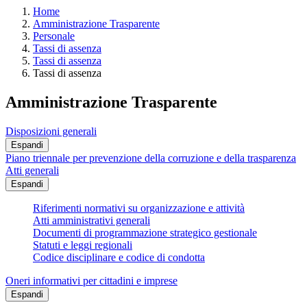
Home
Amministrazione Trasparente
Personale
Tassi di assenza
Tassi di assenza
Tassi di assenza
Amministrazione Trasparente
Disposizioni generali
Espandi
Piano triennale per prevenzione della corruzione e della trasparenza
Atti generali
Espandi
Riferimenti normativi su organizzazione e attività
Atti amministrativi generali
Documenti di programmazione strategico gestionale
Statuti e leggi regionali
Codice disciplinare e codice di condotta
Oneri informativi per cittadini e imprese
Espandi