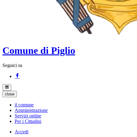
Comune di Piglio
Seguici su
close
il comune
Amministrazione
Servizi online
Per i Cittadini
Accedi