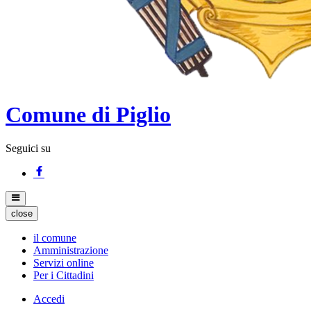
Comune di Piglio
Seguici su
close
il comune
Amministrazione
Servizi online
Per i Cittadini
Accedi