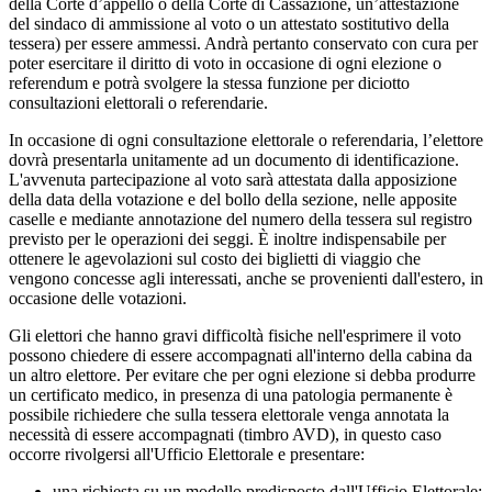
della Corte d’appello o della Corte di Cassazione, un’attestazione
del sindaco di ammissione al voto o un attestato sostitutivo della
tessera) per essere ammessi. Andrà pertanto conservato con cura per
poter esercitare il diritto di voto in occasione di ogni elezione o
referendum e potrà svolgere la stessa funzione per diciotto
consultazioni elettorali o referendarie.
In occasione di ogni consultazione elettorale o referendaria, l’elettore
dovrà presentarla unitamente ad un documento di identificazione.
L'avvenuta partecipazione al voto sarà attestata dalla apposizione
della data della votazione e del bollo della sezione, nelle apposite
caselle e mediante annotazione del numero della tessera sul registro
previsto per le operazioni dei seggi. È inoltre indispensabile per
ottenere le agevolazioni sul costo dei biglietti di viaggio che
vengono concesse agli interessati, anche se provenienti dall'estero, in
occasione delle votazioni.
Gli elettori che hanno gravi difficoltà fisiche nell'esprimere il voto
possono chiedere di essere accompagnati all'interno della cabina da
un altro elettore. Per evitare che per ogni elezione si debba produrre
un certificato medico, in presenza di una patologia permanente è
possibile richiedere che sulla tessera elettorale venga annotata la
necessità di essere accompagnati (timbro AVD), in questo caso
occorre rivolgersi all'Ufficio Elettorale e presentare:
una richiesta su un modello predisposto dall'Ufficio Elettorale;