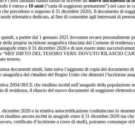
 e i loro familiari hanno diritto di ricevere un
nuovo documento di so
iodo è esteso a
10 anni
(“carta di soggiorno permanente”) nel caso in cu
orno che precedono o seguono il 31 dicembre 2020). Il documento di soggi
 canale telematico dedicato, al fine di consentire agli interessati di pren
, quindi, a partire dal 1 gennaio 2021 dovranno recarsi personalmente p
e della propria iscrizione anagrafica rilasciata dal Comune di residenza 
in anagrafe entro il 31 dicembre 2020 e di non essere stato successivamen
ntestato a “MEF DIP.TO DEL TESORO VERS: DOVUTO RILASCIO CARTA D
to tessera.
anza documenti simili, fatta salva l’aggiunta di copia del documento di s
one anagrafica del cittadino del Regno Unito che dimostri l’iscrizione an
irettiva 2004/38/CE che risultino iscritti nell’anagrafe della popolazione 
ia di residenza, il rilascio del nuovo documento di soggiorno elettronico
 31 dicembre 2020 o la relativa autocertificazione costituiscono lo strume
he non risultino ancora iscritti in anagrafe entro il 31 dicembre 2020 ma
 lavoro, certificato d’iscrizione a corso di studi), potranno comunque ri