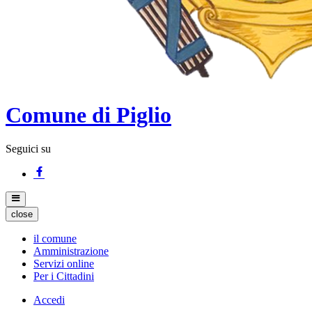
Comune di Piglio
Seguici su
close
il comune
Amministrazione
Servizi online
Per i Cittadini
Accedi