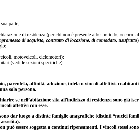
 sua parte;
ichiarazione di residenza (per chi non è presente allo sportello, occorre 
mpromesso di acquisto, contratto di locazione, di comodato, usufrutto
)
gio;
oveicoli, motoveicoli, ciclomotori);
tari (vedi le sezioni specifiche).
io, parentela, affinità, adozione, tutela o vincoli affettivi, coabit
 una sola persona.
arire se nell’abitazione sita all'indirizzo di residenza sono già isc
incoli affettivi con esse.
ono dar luogo a distinte famiglie anagrafiche (distinti “nuclei famili
assistita).
non può essere soggetta a continui ripensamenti. I vincoli stessi sono 