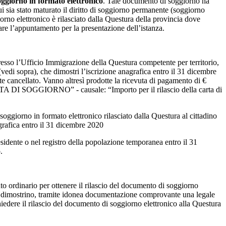
ggiorno in formato elettronico
. Tale documento di soggiorno ha
i sia stato maturato il diritto di soggiorno permanente (soggiorno
orno elettronico è rilasciato dalla Questura della provincia dove
otare l’appuntamento per la presentazione dell’istanza.
resso l’Ufficio Immigrazione della Questura competente per territorio,
(vedi sopra), che dimostri l’iscrizione anagrafica entro il 31 dicembre
te cancellato. Vanno altresì prodotte la ricevuta di pagamento di €
I SOGGIORNO” - causale: “Importo per il rilascio della carta di
oggiorno in formato elettronico rilasciato dalla Questura al cittadino
agrafica entro il 31 dicembre 2020
residente o nel registro della popolazione temporanea entro il 31
.
nto ordinario per ottenere il rilascio del documento di soggiorno
 che dimostrino, tramite idonea documentazione comprovante una legale
chiedere il rilascio del documento di soggiorno elettronico alla Questura