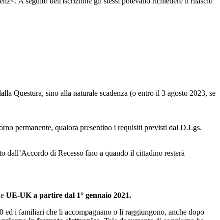
 A seguito dell'iscrizione gli stessi potevano richiedere il rilascio
dalla Questura, sino alla naturale scadenza (o entro il 3 agosto 2023, se
giorno permanente, qualora presentino i requisiti previsti dal D.Lgs.
isto dall’Accordo di Recesso fino a quando il cittadino resterà
ne
UE-UK a partire dal 1° gennaio 2021
.
2020 ed i familiari che li accompagnano o li raggiungono, anche dopo