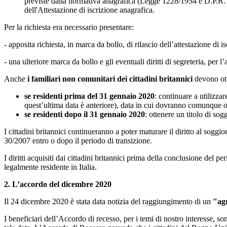
previste dalla normativa anagrafica (Legge 1228/1954 e D.P.R. 2
dell'Attestazione di iscrizione anagrafica.
Per la richiesta era necessario presentare:
- apposita richiesta, in marca da bollo, di rilascio dell’attestazione di i
- una ulteriore marca da bollo e gli eventuali diritti di segreteria, per l’
Anche
i familiari non comunitari dei cittadini britannici
devono ott
se residenti prima del 31 gennaio 2020
: continuare a utilizza
quest’ultima data è anteriore), data in cui dovranno comunque o
se residenti dopo il 31 gennaio 2020
: ottenere un titolo di so
I cittadini britannici continueranno a poter maturare il diritto al sogg
30/2007 entro o dopo il periodo di transizione.
I diritti acquisiti dai cittadini britannici prima della conclusione del
legalmente residente in Italia.
2. L’accordo del dicembre 2020
Il 24 dicembre 2020 è stata data notizia del raggiungimento di un
"agr
I beneficiari dell’Accordo di recesso, per i temi di nostro interesse, 