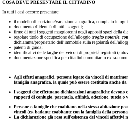
COSA DEVE PRESENTARE IL CITTADINO
In tutti i casi occorre presentare:
il modello di iscrizione/variazione anagrafica, compilato in ogni
documento d’identità di tutti i soggetti;
firme di tutti i soggetti maggiorenni negli appositi spazi della d
regolare titolo di occupazione dell’alloggio (
rogito notarile, co
dichiarante/proprietario dell’immobile sulla regolarità dell’allog
patenti di guida;
identificativi delle targhe dei veicoli di proprietà registrati (aut
documentazione specifica per cittadini comunitari o extra-comuni
Agli effetti anagrafici, persone legate da vincoli di matrimon
famiglia anagrafica, la quale può essere costituita anche da
I soggetti che effettuano dichiarazioni anagrafiche devono chi
rapporti di coniugio, parentela, affinità, adozione, tutela o v
Persone o famiglie che coabitano nella stessa abitazione poss
vincoli (es. badante coabitante con la famiglia della persona 
La dichiarazione già resa sull'esistenza dei vincoli affettivi 