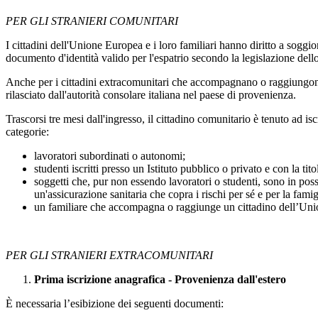
PER GLI STRANIERI COMUNITARI
I cittadini dell'Unione Europea e i loro familiari hanno diritto a soggi
documento d'identità valido per l'espatrio secondo la legislazione dello
Anche per i cittadini extracomunitari che accompagnano o raggiungono i
rilasciato dall'autorità consolare italiana nel paese di provenienza.
Trascorsi tre mesi dall'ingresso, il cittadino comunitario è tenuto ad is
categorie:
lavoratori subordinati o autonomi;
studenti iscritti presso un Istituto pubblico o privato e con la tit
soggetti che, pur non essendo lavoratori o studenti, sono in posse
un'assicurazione sanitaria che copra i rischi per sé e per la fami
un familiare che accompagna o raggiunge un cittadino dell’Uni
PER GLI STRANIERI EXTRACOMUNITARI
Prima iscrizione anagrafica - Provenienza dall'estero
È necessaria l’esibizione dei seguenti documenti: