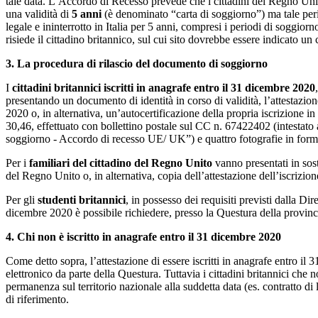
tale data. L’Accordo di Recesso prevede che i cittadini del Regno Unito
una validità di
5 anni
(è denominato “carta di soggiorno”) ma tale per
legale e ininterrotto in Italia per 5 anni, compresi i periodi di soggi
risiede il cittadino britannico, sul cui sito dovrebbe essere indicato un
3. La procedura di rilascio del documento di soggiorno
I
cittadini britannici iscritti in anagrafe entro il 31 dicembre 2020
presentando un documento di identità in corso di validità, l’attestazion
2020 o, in alternativa, un’autocertificazione della propria iscrizione 
30,46, effettuato con bollettino postale sul CC n. 67422402 (i
soggiorno - Accordo di recesso UE/ UK”) e quattro fotografie in forma
Per i
familiari del cittadino del Regno Unito
vanno presentati in sost
del Regno Unito o, in alternativa, copia dell’attestazione dell’iscrizi
Per gli
studenti britannici
, in possesso dei requisiti previsti dalla D
dicembre 2020 è possibile richiedere, presso la Questura della provinc
4. Chi non è iscritto in anagrafe entro il 31 dicembre 2020
Come detto sopra, l’attestazione di essere iscritti in anagrafe entro il
elettronico da parte della Questura. Tuttavia i cittadini britannici c
permanenza sul territorio nazionale alla suddetta data (es. contratto di
di riferimento.