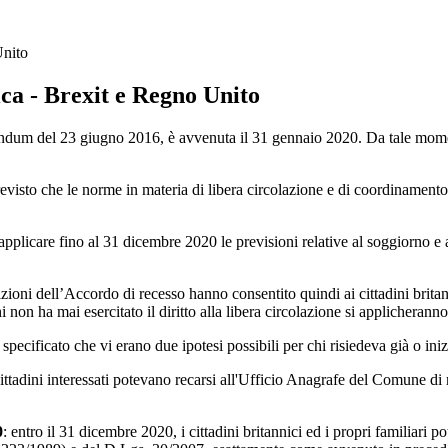
Unito
ica - Brexit e Regno Unito
endum del 23 giugno 2016, è avvenuta il 31 gennaio 2020. Da tale mome
to che le norme in materia di libera circolazione e di coordinamento de
d applicare fino al 31 dicembre 2020 le previsioni relative al soggiorno e 
ioni dell’Accordo di recesso hanno consentito quindi ai cittadini britannic
non ha mai esercitato il diritto alla libera circolazione si applicheranno
 specificato che vi erano due ipotesi possibili per chi risiedeva già o ini
 cittadini interessati potevano recarsi all'Ufficio Anagrafe del Comune di r
0
: entro il 31 dicembre 2020, i cittadini britannici ed i propri familiari p