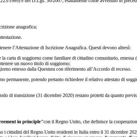
23/1989) e del D.Lgs. 30/2007, esattamente come avvenuto in precedenz<.
scrizione anagrafica;
attestazione.
enere l’Attestazione di Iscrizione Anagrafica. Questi devono altresì:
re la carta di soggiorno come familiare di cittadino comunitario, emessa 
ttenere un nuovo titolo di soggiorno;
ggiorno emesso dalla Questura con riferimento all’Accordo di recesso.
iorno permanente, potendo pertanto richiedere il relativo attestato di sog
 periodo di transizione (31 dicembre 2020) restano protetti da quanto prev
eement in principle
"
con il Regno Unito, che definisce la cooperazio
sono i cittadini del Regno Unito residenti in Italia entro il 31 dicembre 